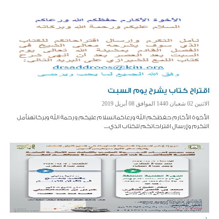
اقتراح كتاب يشرح يوم السبت
الاثنين 02 شعبان 1440 الموافق 08 أبريل 2019
الأخوة الأكارم حفظكم الله ورعاكمالسلام عليكم ورحمة الله وبركاتهنأمل
التكرم وإرسال اقتراحاتكم للكتاب الذي.....