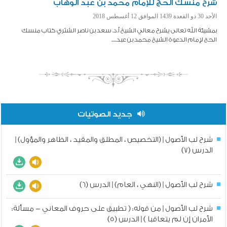
شرح منسك الحج للإمام محمد بن عبد الوهاب
الأحد 30 ذو القعدة 1439 الموافق 12 أغسطس 2018
بمشيئة الله تعالى يشرح معالي الشيخ أ.د. سعد بن ناصر الشثري كتاب منسك
الحج لإمام الدعوة الشيخ محمد بن عبد.....
جديد الصوتيات
شرح لب الأصول | (التخصيص ، المطلق والمقيد ، الظاهر والمؤول) |
الدرس (7)
شرح لب الأصول | (النهي ، العام) | الدرس (6)
شرح لب الأصول | من قوله: ( تطبيق على حروف المعاني - مسألة:
الأمران إن لم يتعاقبا ) | الدرس (5)