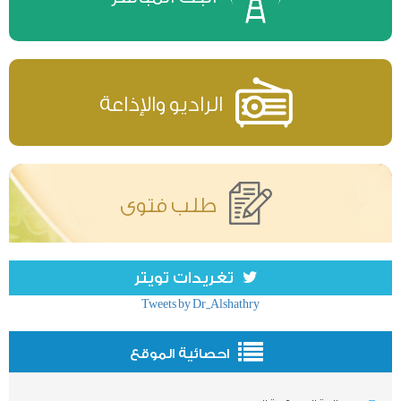
الراديو والإذاعة
طلب فتوى
تغريدات تويتر
Tweets by Dr_Alshathry
احصائية الموقع