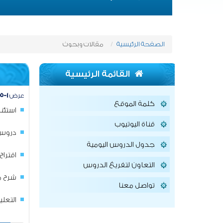
الصفحة الرئيسية
مقالات وبحوث
القائمة الرئيسية
عرض
١-٥
كلمة الموقع
استئن
قناة اليوتيوب
دروس ا
جدول الدروس اليومية
اقترا
التعاون لتفريغ الدروس
شرح م
تواصل معنا
التعل