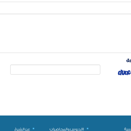
يق
يسية
االدروس والمحاضرات
عن الشيخ