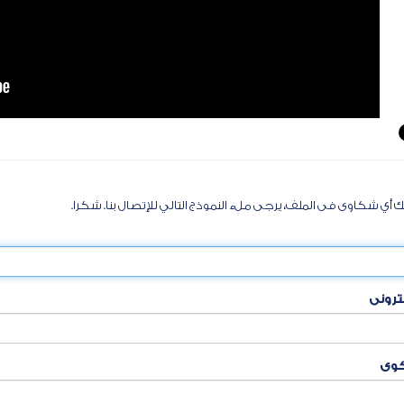
ك أي شكاوى فى الملف، يرجى ملء النموذج التالي للإتصال بنا. شكرا.
كترونى
كوى