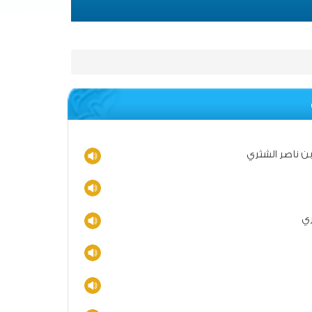
ن ناصر الشثري
ري