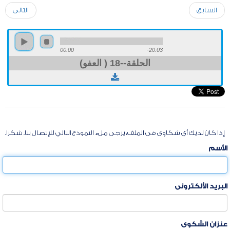
السابق
التالى
00:00
-20:03
الحلقة--18 ( العفو)
إذا كان لديك أي شكاوى فى الملف، يرجى ملء النموذج التالي للإتصال بنا. شكرا.
الأسم
البريد الألكترونى
عنزان الشكوى