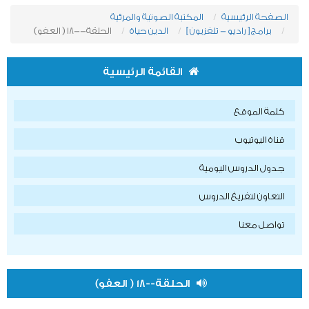
الصفحة الرئيسية
المكتبة الصوتية والمرئية
برامج [ راديو - تلفزيون ]
الدين حياة
الحلقة--18 ( العفو)
القائمة الرئيسية
كلمة الموقع
قناة اليوتيوب
جدول الدروس اليومية
التعاون لتفريغ الدروس
تواصل معنا
الحلقة--18 ( العفو)