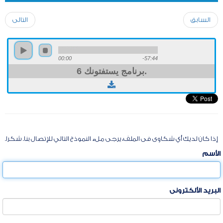
السابق
التالى
00:00
-57:44
برنامج يستفتونك 6.
إذا كان لديك أي شكاوى فى الملف، يرجى ملء النموذج التالي للإتصال بنا. شكرا.
الأسم
البريد الألكترونى