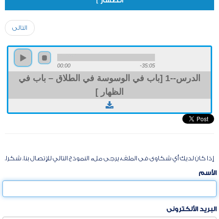
الظهار ]
التالى
00:00
-35:05
الدرس--1 [باب في الوسوسة في الطلاق – باب في
الظهار ]
إذا كان لديك أي شكاوى فى الملف، يرجى ملء النموذج التالي للإتصال بنا. شكرا.
الأسم
البريد الألكترونى